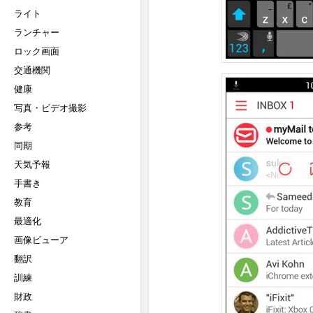
ライト
ランチャー
ロック画面
交通機関
健康
写真・ビデオ撮影
参考
同期
天気予報
手書き
教育
最適化
画像ビューア
翻訳
訓練
財政