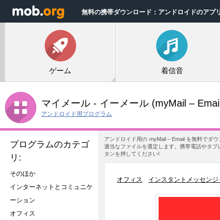
無料の携帯ダウンロード：アンドロイドのアプ
ゲーム
着信音
マイメール ‐ イーメール
(myMail – Emai
アンドロイド用プログラム
アンドロイド用の myMail – Email 
プログラムのカテゴ
適当なファイルを選定します。携帯電話やタブレット
タンを押してください!
リ:
そのほか
オフィス
インスタントメッセンジ
インターネットとコミュニケ
ーション
オフィス