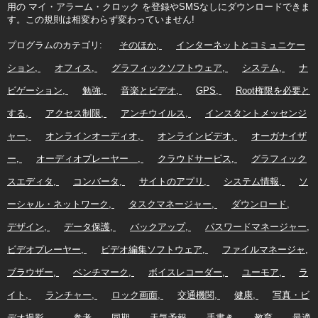
用の マイ・アラーム・クロック を登録やSMSなしにダウンロードできま
す。この規則は相変わらず変わっていません!
プログラムのカテゴリ:
そのほか
インターネットとコミュニケー
ション
オフィス
グラフィックソフトウェア
システム
ナ
ビゲーション
勉強
音楽とビデオ
GPS
Root権限を必要と
する
アクセス制限
アンチウイルス
インスタントメッセンジ
ャー
オンラインオーディオ
オンラインビデオ
オーガナイザ
ー
オーディオプレーヤー
クラウドサービス
グラフィック
スエディタ
コンバータ
サイトのアプリ
システム情報
ソ
ーシャル・ネットワーク
タスクマネージャー
ダウンロード
デザイン
データ保護
バックアップ
パスワードマネージャー
ビデオプレーヤー
ビデオ編集ソフトウェア
ファイルマネージャ
ブラウザー
ベンチマーク
ボイスレコーダー
ユーモア
ラ
イト
ランチャー
ロック画面
交通機関
健康
写真・ビ
デオ撮影
参考
同期
天気予報
手書き
教育
最適