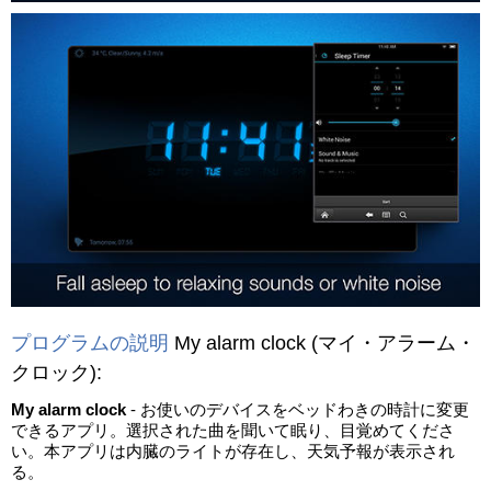
プログラムの説明
My alarm clock
(マイ・アラーム・
クロック)
:
My alarm clock
- お使いのデバイスをベッドわきの時計に変更
できるアプリ。選択された曲を聞いて眠り、目覚めてくださ
い。本アプリは内臓のライトが存在し、天気予報が表示され
る。