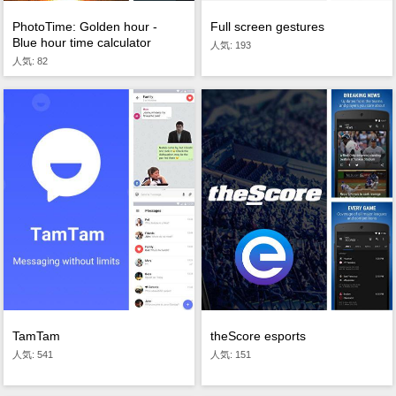
PhotoTime: Golden hour -
Full screen gestures
Blue hour time calculator
人気: 193
人気: 82
TamTam
theScore esports
人気: 541
人気: 151