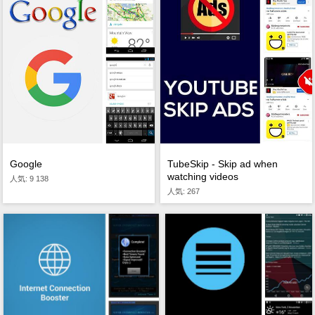
Google
TubeSkip - Skip ad when
watching videos
人気: 9 138
人気: 267