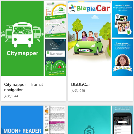
Citymapper - Transit
BlaBlaCar
navigation
人気: 949
人気: 344