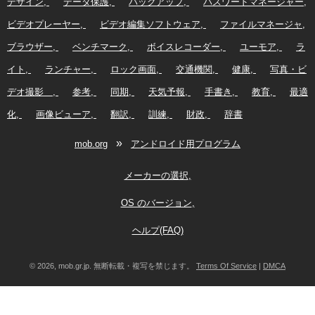
デザイン
データ保護
バックアップ
パスワードマネージャー
ビデオプレーヤー
ビデオ編集ソフトウェア
ファイルマネージャ
ブラウザー
ベンチマーク
ボイスレコーダー
ユーモア
ラ
イト
ランチャー
ロック画面
交通機関
健康
写真・ビ
デオ撮影
参考
同期
天気予報
手書き
教育
最適
化
画像ビューア
翻訳
訓練
財政
辞書
»
mob.org
アンドロイド用プログラム
メーカーの選択
OS のバージョン
ヘルプ(FAQ)
© 2026, mob.gr.jp. 無断転載・複写を禁じます。
Terms Of Service
|
DMCA