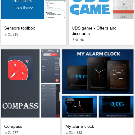
Sensors toolbox
UDS game - Offers and
discounts
人気: 215
人気: 46
My alarm clock
Compass
人気: 4 832
人気: 277