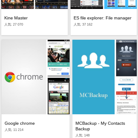
Kine Master
ES file explorer: File manager
人気: 27 070
人気: 37 162
MCBackup - My Contacts
Google chrome
Backup
人気: 11 214
人気: 148