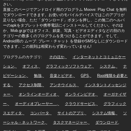
さい。
直接このページでアンドロイド用のプログラム Moove: Play Chat を無料
でダウンロードできます。お使いのモバイルデバイスではこのアプリが
足りない場合、ただ「ダウンロード」ボタンを押し、この無二のヘルパ
ーのapkをタブレットや携帯電話にインストールしてください。そのほ
か、Mob.gr.jpではオフィス、娯楽、写真・ビデオエディタなどの別のカ
テゴリーの数多くのプログラムを見つけることができます。そして、
Android用の ムーブ: プレー・チャット を登録やSMSなしにダウンロード
できます。この規則は相変わらず変わっていません!
プログラムのカテゴリ:
そのほか
インターネットとコミュニケー
ション
オフィス
グラフィックソフトウェア
システム
ナ
ビゲーション
勉強
音楽とビデオ
GPS
Root権限を必要と
する
アクセス制限
アンチウイルス
インスタントメッセンジ
ャー
オンラインオーディオ
オンラインビデオ
オーガナイザ
ー
オーディオプレーヤー
クラウドサービス
グラフィック
スエディタ
コンバータ
サイトのアプリ
システム情報
ソ
ーシャル・ネットワーク
タスクマネージャー
ダウンロード