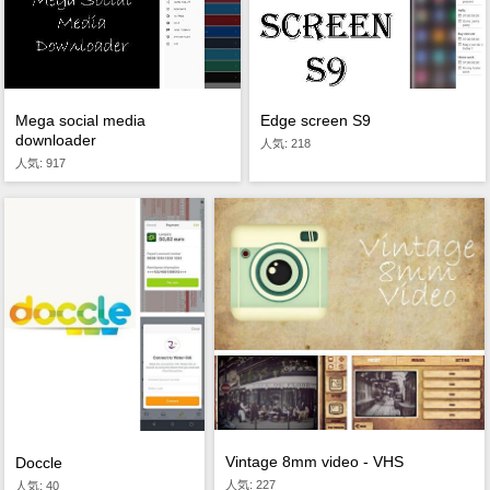
Mega social media
Edge screen S9
downloader
人気: 218
人気: 917
Vintage 8mm video - VHS
Doccle
人気: 227
人気: 40