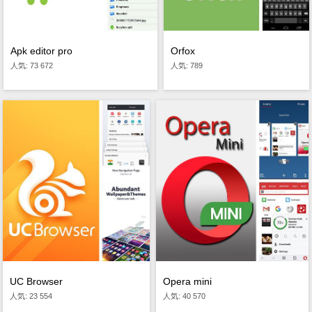
Orfox
Apk editor pro
人気: 789
人気: 73 672
Opera mini
UC Browser
人気: 40 570
人気: 23 554