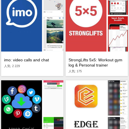
imo: video calls and chat
StrongLifts 5x5: Workout gym
log & Personal trainer
人気: 2 229
人気: 175