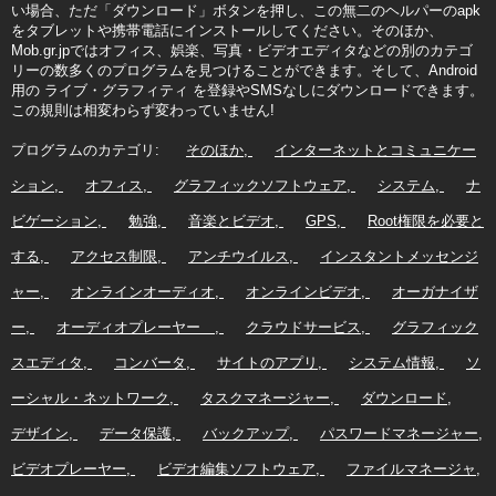
い場合、ただ「ダウンロード」ボタンを押し、この無二のヘルパーのapk
をタブレットや携帯電話にインストールしてください。そのほか、
Mob.gr.jpではオフィス、娯楽、写真・ビデオエディタなどの別のカテゴ
リーの数多くのプログラムを見つけることができます。そして、Android
用の ライブ・グラフィティ を登録やSMSなしにダウンロードできます。
この規則は相変わらず変わっていません!
プログラムのカテゴリ:
そのほか
インターネットとコミュニケー
ション
オフィス
グラフィックソフトウェア
システム
ナ
ビゲーション
勉強
音楽とビデオ
GPS
Root権限を必要と
する
アクセス制限
アンチウイルス
インスタントメッセンジ
ャー
オンラインオーディオ
オンラインビデオ
オーガナイザ
ー
オーディオプレーヤー
クラウドサービス
グラフィック
スエディタ
コンバータ
サイトのアプリ
システム情報
ソ
ーシャル・ネットワーク
タスクマネージャー
ダウンロード
デザイン
データ保護
バックアップ
パスワードマネージャー
ビデオプレーヤー
ビデオ編集ソフトウェア
ファイルマネージャ