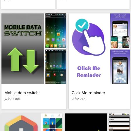
Click Me reminder
Mobile data switch
人気: 272
人気: 4 801