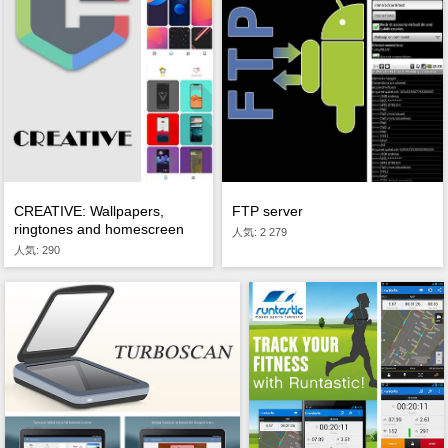
CREATIVE: Wallpapers,
FTP server
ringtones and homescreen
人気: 2 279
人気: 290