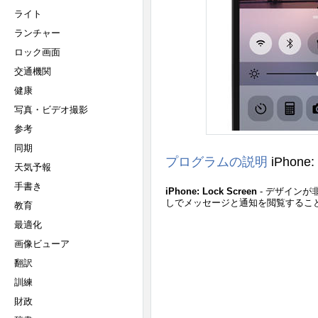
ライト
ランチャー
ロック画面
交通機関
健康
写真・ビデオ撮影
参考
同期
プログラムの説明
iPhone:
天気予報
手書き
iPhone: Lock Screen
- デザイン
しでメッセージと通知を閲覧するこ
教育
最適化
画像ビューア
翻訳
訓練
財政