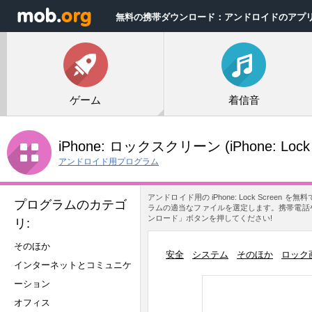
無料の携帯ダウンロード：アンドロイドのアプ
ゲーム
着信音
iPhone: ロックスクリーン
(iPhone: Lock
アンドロイド用プログラム
アンドロイド用の iPhone: Lock Scr
プログラムのカテゴ
ラムの適当なファイルを選定します。携帯電話やタブ
ンロード」ボタンを押してください!
リ:
そのほか
安全
システム
そのほか
ロック
インターネットとコミュニケ
ーション
オフィス