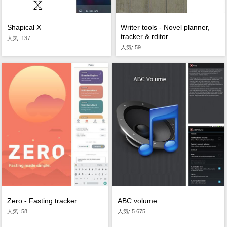
Writer tools - Novel planner,
Shapical X
tracker & rditor
人気: 137
人気: 59
Zero - Fasting tracker
ABC volume
人気: 58
人気: 5 675