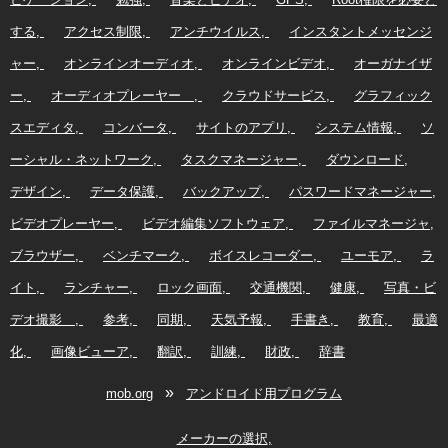
する
アクセス制限
アンチウイルス
インスタントメッセンジ
ャー
オンラインオーディオ
オンラインビデオ
オーガナイザ
ー
オーディオプレーヤー
クラウドサービス
グラフィック
スエディタ
コンバータ
サイトのアプリ
システム情報
ソ
ーシャル・ネットワーク
タスクマネージャー
ダウンロード
デザイン
データ保護
バックアップ
パスワードマネージャー
ビデオプレーヤー
ビデオ編集ソフトウェア
ファイルマネージャ
ブラウザー
ベンチマーク
ボイスレコーダー
ユーモア
ラ
イト
ランチャー
ロック画面
交通機関
健康
写真・ビ
デオ撮影
参考
同期
天気予報
手書き
教育
最適
化
画像ビューア
翻訳
訓練
財政
辞書
»
mob.org
アンドロイド用プログラム
メーカーの選択