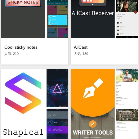
Cool sticky notes
AllCast
人気: 210
人気: 130