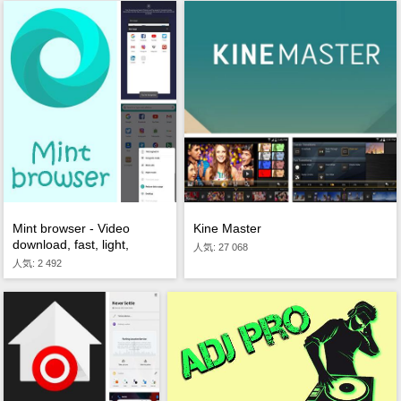
Mint browser - Video
Kine Master
download, fast, light,
人気: 27 068
secure
人気: 2 492