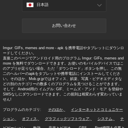
日本語
お問い合わせ
Imgur: GIFs, memes and more - apk を携帯電話やタブレットにダウンロ
ードしてください。
直接このページでアンドロイド用のプログラム Imgur: GIFs, memes and
more を無料でダウンロードできます。お使いのモバイルデバイスではこ
のアプリが足りない場合、ただ「ダウンロード」ボタンを押し、この無
二のヘルパーのapkをタブレットや携帯電話にインストールしてくださ
い。そのほか、Mob.gr.jpではオフィス、娯楽、写真・ビデオエディタな
どの別のカテゴリーの数多くのプログラムを見つけることができます。
そして、Android用の イムグル: GIF、ミームズ・アンド・モア を登録や
SMSなしにダウンロードできます。この規則は相変わらず変わっていま
せん!
プログラムのカテゴリ:
そのほか
インターネットとコミュニケー
ション
オフィス
グラフィックソフトウェア
システム
ナ
ビゲーション
勉強
音楽とビデオ
GPS
Root権限を必要と