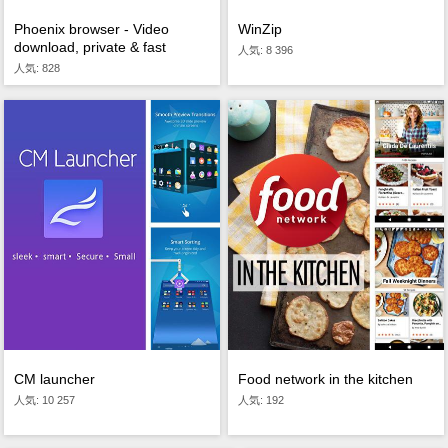
Phoenix browser - Video
WinZip
download, private & fast
人気: 8 396
人気: 828
CM launcher
Food network in the kitchen
人気: 10 257
人気: 192