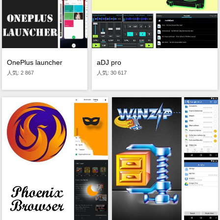
aDJ pro
OnePlus launcher
人気: 30 617
人気: 2 867