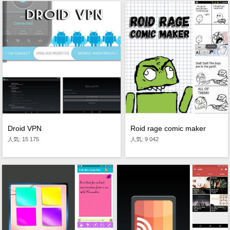
Droid VPN
Roid rage comic maker
人気: 15 175
人気: 9 042