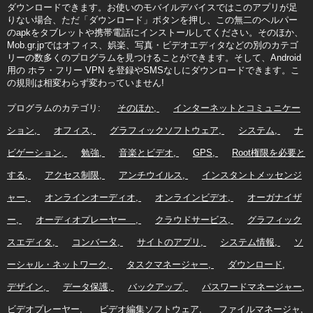
ダウンロードできます。お使いのモバイルデバイスではこのアプリが足
りない場合、ただ「ダウンロード」ボタンを押し、この無二のヘルパー
のapkをタブレットや携帯電話にインストールしてください。そのほか、
Mob.gr.jpではオフィス、娯楽、写真・ビデオエディタなどの別のカテゴ
リーの数多くのプログラムを見つけることができます。そして、Android
用の ホラ・フリー VPN を登録やSMSなしにダウンロードできます。こ
の規則は相変わらず変わっていません!
プログラムのカテゴリ:
そのほか
インターネットとコミュニケー
ション
オフィス
グラフィックソフトウェア
システム
ナ
ビゲーション
勉強
音楽とビデオ
GPS
Root権限を必要と
する
アクセス制限
アンチウイルス
インスタントメッセンジ
ャー
オンラインオーディオ
オンラインビデオ
オーガナイザ
ー
オーディオプレーヤー
クラウドサービス
グラフィック
スエディタ
コンバータ
サイトのアプリ
システム情報
ソ
ーシャル・ネットワーク
タスクマネージャー
ダウンロード
デザイン
データ保護
バックアップ
パスワードマネージャー
ビデオプレーヤー
ビデオ編集ソフトウェア
ファイルマネージャ