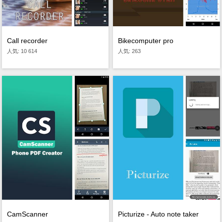
Bikecomputer pro
Call recorder
人気: 263
人気: 10 614
CamScanner
Picturize - Auto note taker