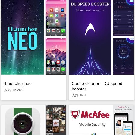
iLauncher neo
Cache cleaner - DU speed
booster
人気: 15 264
人気: 643