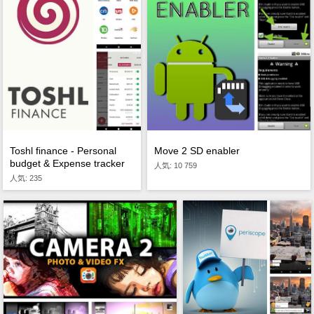
Toshl finance - Personal
Move 2 SD enabler
budget & Expense tracker
人気: 10 759
人気: 235