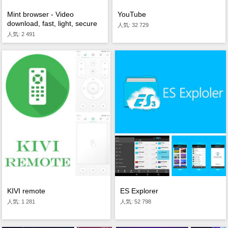
Mint browser - Video
YouTube
download, fast, light, secure
人気: 32 729
人気: 2 491
KIVI remote
ES Explorer
人気: 1 281
人気: 52 798