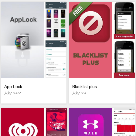
App Lock
Blacklist plus
人気: 8 422
人気: 554