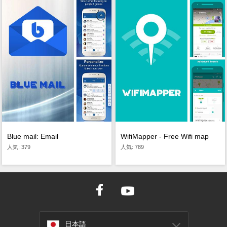
Blue mail: Email
WifiMapper - Free Wifi map
人気: 379
人気: 789
日本語