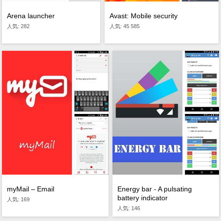
Arena launcher
Avast: Mobile security
人気: 282
人気: 45 585
myMail – Email
Energy bar - A pulsating
battery indicator
人気: 169
人気: 146