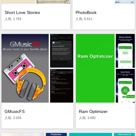
Short Love Stories
PhotoBook
人気: 1 763
人気: 6 611
GMusicFS
Ram Optimizer
人気: 2 034
人気: 3 692