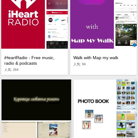
iHeartRadio - Free music,
Walk with Map my walk
radio & podcasts
人気: 94
人気: 264