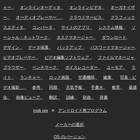
ャー
オンラインオーディオ
オンラインビデオ
オーガナイザ
ー
オーディオプレーヤー
クラウドサービス
グラフィック
スエディタ
コンバータ
サイトのアプリ
システム情報
ソ
ーシャル・ネットワーク
タスクマネージャー
ダウンロード
デザイン
データ保護
バックアップ
パスワードマネージャー
ビデオプレーヤー
ビデオ編集ソフトウェア
ファイルマネージャ
ブラウザー
ベンチマーク
ボイスレコーダー
ユーモア
ラ
イト
ランチャー
ロック画面
交通機関
健康
写真・ビ
デオ撮影
参考
同期
天気予報
手書き
教育
最適
化
画像ビューア
翻訳
訓練
財政
辞書
»
mob.org
アンドロイド用プログラム
メーカーの選択
OS のバージョン