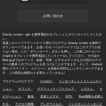
お問い合わせ
Gravity screen - apk を携帯電話やタブレットにダウンロードしてくださ
い。
直接このページでアンドロイド用のプログラム Gravity screen を無料で
ダウンロードできます。お使いのモバイルデバイスではこのアプリが足
りない場合、ただ「ダウンロード」ボタンを押し、この無二のヘルパー
のapkをタブレットや携帯電話にインストールしてください。そのほか、
Mob.gr.jpではオフィス、娯楽、写真・ビデオエディタなどの別のカテゴ
リーの数多くのプログラムを見つけることができます。そして、Android
用の グラヴィティ・スクリーン を登録やSMSなしにダウンロードできま
す。この規則は相変わらず変わっていません!
プログラムのカテゴリ:
そのほか
インターネットとコミュニケー
ション
オフィス
グラフィックソフトウェア
システム
ナ
ビゲーション
勉強
音楽とビデオ
GPS
Root権限を必要と
する
アクセス制限
アンチウイルス
インスタントメッセンジ