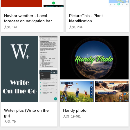
PictureThis - Plant
Navbar weather - Local
identification
forecast on navigation bar
人気: 234
人気: 141
Handy photo
Writer plus (Write on the
go)
人気: 19 461
人気: 79