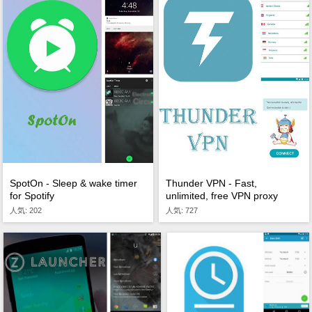
SpotOn - Sleep & wake timer
Thunder VPN - Fast,
for Spotify
unlimited, free VPN proxy
人気: 202
人気: 727