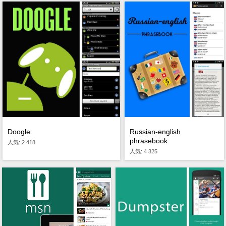
Russian-english
Doogle
phrasebook
人気: 2 418
人気: 4 325