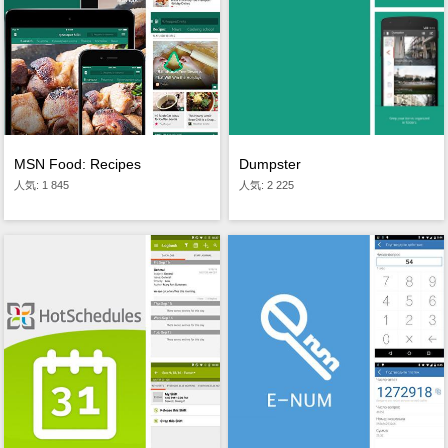
Dumpster
MSN Food: Recipes
人気: 2 225
人気: 1 845