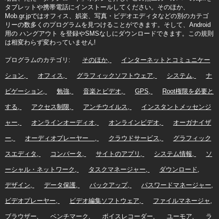
タブレットや携帯電話にインストールしてください。そのほか、
Mob.gr.jpではオフィス、娯楽、写真・ビデオエディタなどの別のカテゴ
リーの数多くのプログラムを見つけることができます。そして、Android
用の ハングアウト を登録やSMSなしにダウンロードできます。この規則
は相変わらず変わっていません!
プログラムのカテゴリ:
そのほか
インターネットとコミュニケー
ション
オフィス
グラフィックソフトウェア
システム
ナ
ビゲーション
勉強
音楽とビデオ
GPS
Root権限を必要と
する
アクセス制限
アンチウイルス
インスタントメッセンジ
ャー
オンラインオーディオ
オンラインビデオ
オーガナイザ
ー
オーディオプレーヤー
クラウドサービス
グラフィック
スエディタ
コンバータ
サイトのアプリ
システム情報
ソ
ーシャル・ネットワーク
タスクマネージャー
ダウンロード
デザイン
データ保護
バックアップ
パスワードマネージャー
ビデオプレーヤー
ビデオ編集ソフトウェア
ファイルマネージャ
ブラウザー
ベンチマーク
ボイスレコーダー
ユーモア
ラ