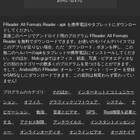
FReader: All Formats Reader - apk を携帯電話やタブレットにダウンロー
ドしてください。
直接このページでアンドロイド用のプログラム FReader: All Formats
Reader を無料でダウンロードできます。お使いのモバイルデバイスでは
このアプリが足りない場合、ただ「ダウンロード」ボタンを押し、この
無二のヘルパーのapkをタブレットや携帯電話にインストールしてくださ
い。そのほか、Mob.gr.jpではオフィス、娯楽、写真・ビデオエディタな
どの別のカテゴリーの数多くのプログラムを見つけることができます。
そして、Android用の FReader: オール・フォーマット・リーダー を登録
やSMSなしにダウンロードできます。この規則は相変わらず変わってい
ません!
プログラムのカテゴリ:
そのほか
インターネットとコミュニケー
ション
オフィス
グラフィックソフトウェア
システム
ナ
ビゲーション
勉強
音楽とビデオ
GPS
Root権限を必要と
する
アクセス制限
アンチウイルス
インスタントメッセンジ
ャー
オンラインオーディオ
オンラインビデオ
オーガナイザ