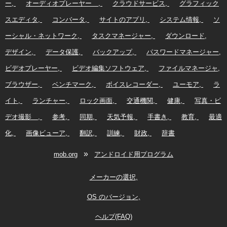
ー
オーディオプレーヤー
クラウドサービス
グラフィック
スエディタ
コンバータ
サイトのアプリ
システム情報
ソ
ーシャル・ネットワーク
タスクマネージャー
ダウンロード
デザイン
データ保護
バックアップ
パスワードマネージャー
ビデオプレーヤー
ビデオ編集ソフトウェア
ファイルマネージャ
ブラウザー
ベンチマーク
ボイスレコーダー
ユーモア
ラ
イト
ランチャー
ロック画面
交通機関
健康
写真・ビ
デオ撮影
参考
同期
天気予報
手書き
教育
最適
化
画像ビューア
翻訳
訓練
財政
辞書
»
mob.org
アンドロイド用プログラム
メーカーの選択
OS のバージョン
ヘルプ(FAQ)