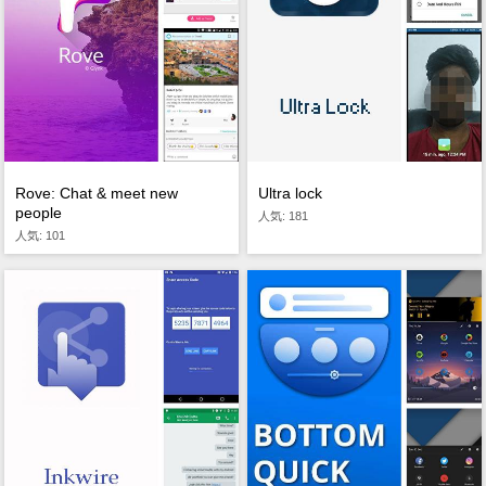
Rove: Chat & meet new
Ultra lock
people
人気: 181
人気: 101