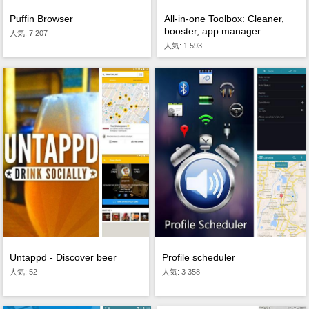
Puffin Browser
All-in-one Toolbox: Cleaner,
booster, app manager
人気: 7 207
人気: 1 593
Profile scheduler
Untappd - Discover beer
人気: 3 358
人気: 52