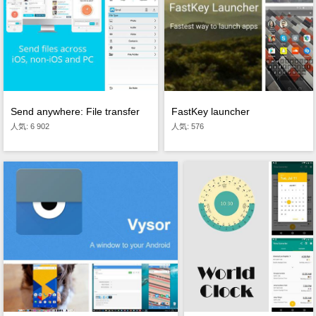
Send anywhere: File transfer
FastKey launcher
人気: 6 902
人気: 576