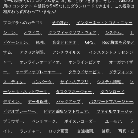
リーの数多くのプログラムを見つけることができます。そして、Android
用の コンタクト を登録やSMSなしにダウンロードできます。この規則は
相変わらず変わっていません!
プログラムのカテゴリ:
そのほか
インターネットとコミュニケー
ション
オフィス
グラフィックソフトウェア
システム
ナ
ビゲーション
勉強
音楽とビデオ
GPS
Root権限を必要と
する
アクセス制限
アンチウイルス
インスタントメッセンジ
ャー
オンラインオーディオ
オンラインビデオ
オーガナイザ
ー
オーディオプレーヤー
クラウドサービス
グラフィック
スエディタ
コンバータ
サイトのアプリ
システム情報
ソ
ーシャル・ネットワーク
タスクマネージャー
ダウンロード
デザイン
データ保護
バックアップ
パスワードマネージャー
ビデオプレーヤー
ビデオ編集ソフトウェア
ファイルマネージャ
ブラウザー
ベンチマーク
ボイスレコーダー
ユーモア
ラ
イト
ランチャー
ロック画面
交通機関
健康
写真・ビ