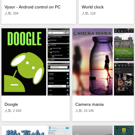
Vysor - Android control on PC
World clock
人気: 334
人気: 116
Doogle
Camera mania
人気: 2 418
人気: 13 145