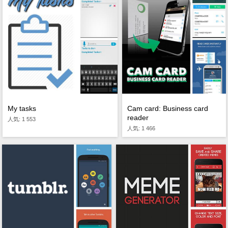
My tasks
Cam card: Business card
reader
人気: 1 553
人気: 1 466