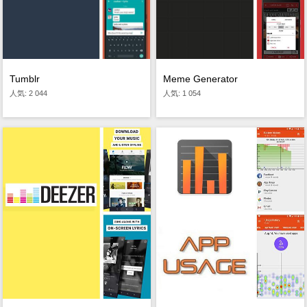
Tumblr
Meme Generator
人気: 2 044
人気: 1 054