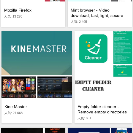
Mozilla Firefox
Mint browser - Video
download, fast, light, secure
人気: 13 270
人気: 2 495
Kine Master
Empty folder cleaner -
Remove empty directories
人気: 27 068
人気: 651