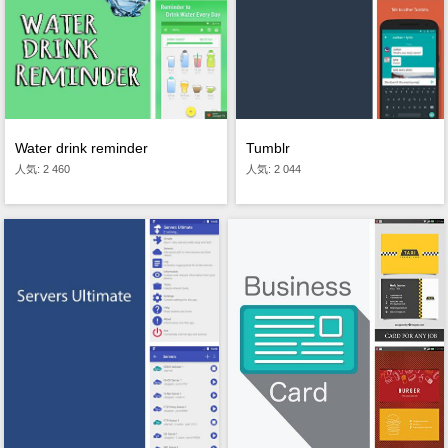
Water drink reminder
Tumblr
人気: 2 460
人気: 2 044