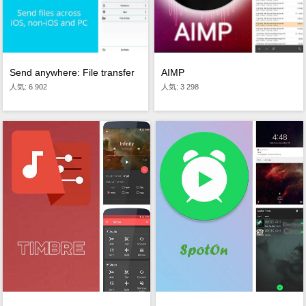
Send anywhere: File transfer
AIMP
人気: 6 902
人気: 3 298