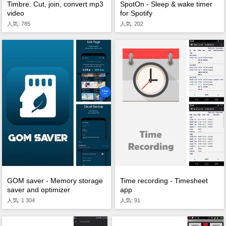
Timbre: Cut, join, convert mp3
SpotOn - Sleep & wake timer
video
for Spotify
人気: 785
人気: 202
GOM saver - Memory storage
Time recording - Timesheet
saver and optimizer
app
人気: 1 304
人気: 91