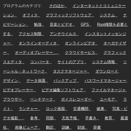
プログラムのカテゴリ:
そのほか
インターネットとコミュニケー
ション
オフィス
グラフィックソフトウェア
システム
ナ
ビゲーション
勉強
音楽とビデオ
GPS
Root権限を必要と
する
アクセス制限
アンチウイルス
インスタントメッセンジ
ャー
オンラインオーディオ
オンラインビデオ
オーガナイザ
ー
オーディオプレーヤー
クラウドサービス
グラフィック
スエディタ
コンバータ
サイトのアプリ
システム情報
ソ
ーシャル・ネットワーク
タスクマネージャー
ダウンロード
デザイン
データ保護
バックアップ
パスワードマネージャー
ビデオプレーヤー
ビデオ編集ソフトウェア
ファイルマネージャ
ブラウザー
ベンチマーク
ボイスレコーダー
ユーモア
ラ
イト
ランチャー
ロック画面
交通機関
健康
写真・ビ
デオ撮影
参考
同期
天気予報
手書き
教育
最適
化
画像ビューア
翻訳
訓練
財政
辞書