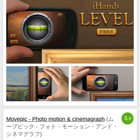
3,
Movepic - Photo motion & cinemagraph
(ム
9
ーブピック - フォト・モーション・アンド・
シネマグラフ)