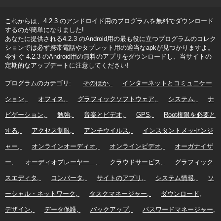
これからは、4.2.3 のアンドロイド用のプログラムを無料でダウンロード
するのが簡単になりました!
あなたに提供される4.2.3 のAndroid用の最も役に立つプログラムのコレク
ションでは必ず携帯電話やタブレット用の適当なapkが見つかりますよ。
今すぐ 4.2.3 のAndroid用の無料のアプリをダウンロードし、当サイトの
定期的なアップデートに注意してください!
プログラムのカテゴリ:
そのほか
インターネットとコミュニケー
ション
オフィス
グラフィックソフトウェア
システム
ナ
ビゲーション
勉強
音楽とビデオ
GPS
Root権限を必要と
する
アクセス制限
アンチウイルス
インスタントメッセンジ
ャー
オンラインオーディオ
オンラインビデオ
オーガナイザ
ー
オーディオプレーヤー
クラウドサービス
グラフィック
スエディタ
コンバータ
サイトのアプリ
システム情報
ソ
ーシャル・ネットワーク
タスクマネージャー
ダウンロード
デザイン
データ保護
バックアップ
パスワードマネージャー