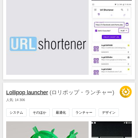
Lollipop launcher
(ロリポップ・ランチャー)
人気: 14 306
システム
そのほか
最適化
ランチャー
デザイン