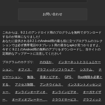
お問い合わせ
これからは、9.2.1 のアンドロイド用のプログラムを無料でダウンロード
するのが簡単になりました!
あなたに提供される9.2.1 のAndroid用の最も役に立つプログラムのコレク
ションでは必ず携帯電話やタブレット用の適当なapkが見つかりますよ。
今すぐ 9.2.1 のAndroid用の無料のアプリをダウンロードし、当サイトの
定期的なアップデートに注意してください!
プログラムのカテゴリ:
そのほか
インターネットとコミュニケー
ション
オフィス
グラフィックソフトウェア
システム
ナ
ビゲーション
勉強
音楽とビデオ
GPS
Root権限を必要と
する
アクセス制限
アンチウイルス
インスタントメッセンジ
ャー
オンラインオーディオ
オンラインビデオ
オーガナイザ
ー
オーディオプレーヤー
クラウドサービス
グラフィック