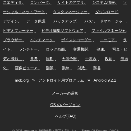
スエディタ
コンバータ
サイトのアプリ
システム情報
ソ
ーシャル・ネットワーク
タスクマネージャー
ダウンロード
デザイン
データ保護
バックアップ
パスワードマネージャー
ビデオプレーヤー
ビデオ編集ソフトウェア
ファイルマネージャ
ブラウザー
ベンチマーク
ボイスレコーダー
ユーモア
ラ
イト
ランチャー
ロック画面
交通機関
健康
写真・ビ
デオ撮影
参考
同期
天気予報
手書き
教育
最適
化
画像ビューア
翻訳
訓練
財政
辞書
»
»
mob.org
アンドロイド用プログラム
Android 9.2.1
メーカーの選択
OS のバージョン
ヘルプ(FAQ)
© 2026, mob.gr.jp. 無断転載・複写を禁じます。
Terms Of Service
|
DMCA