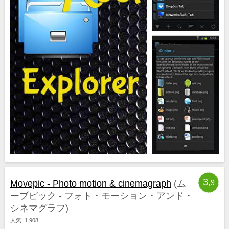
3,
Movepic - Photo motion & cinemagraph
(ム
9
ーブピック - フォト・モーション・アンド・
シネマグラフ)
人気: 1 908