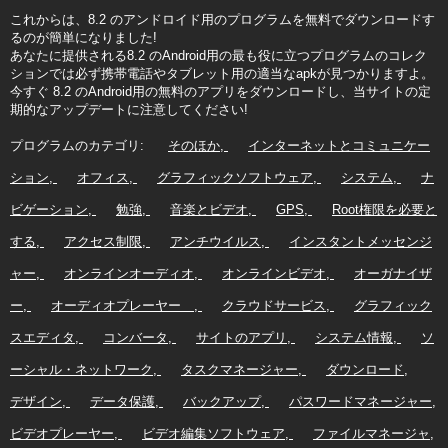
これからは、8.2 のアンドロイド用のプログラムを無料でダウンロードす
るのが簡単になりました!
あなたに提供される8.2 のAndroid用の最も役に立つプログラムのコレク
ションでは必ず携帯電話やタブレット用の適当なapkが見つかりますよ。
今すぐ 8.2 のAndroid用の無料のアプリをダウンロードし、当サイトの定
期的なアップデートに注意してください!
プログラムのカテゴリ:
そのほか
インターネットとコミュニケー
ション
オフィス
グラフィックソフトウェア
システム
ナ
ビゲーション
勉強
音楽とビデオ
GPS
Root権限を必要と
する
アクセス制限
アンチウイルス
インスタントメッセンジ
ャー
オンラインオーディオ
オンラインビデオ
オーガナイザ
ー
オーディオプレーヤー
クラウドサービス
グラフィック
スエディタ
コンバータ
サイトのアプリ
システム情報
ソ
ーシャル・ネットワーク
タスクマネージャー
ダウンロード
デザイン
データ保護
バックアップ
パスワードマネージャー
ビデオプレーヤー
ビデオ編集ソフトウェア
ファイルマネージャ