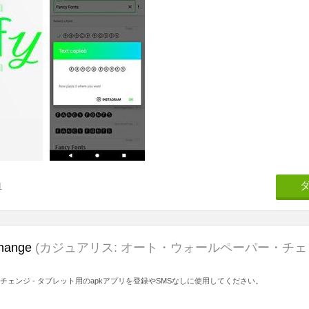
1
change
(カジュアリス: オート・ウォールペーパー・チェ
チェンジ - タブレット用のapkアプリを登録やSMSなしに使用してください。