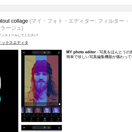
utout collage
(マイ・フォト・エディター: フィルター・
ラージュ)
ンストールしてください!
ィックスエディタ
MY photo editor
- 写真をほんとうの
簡単で珍しい写真編集機能が備わって