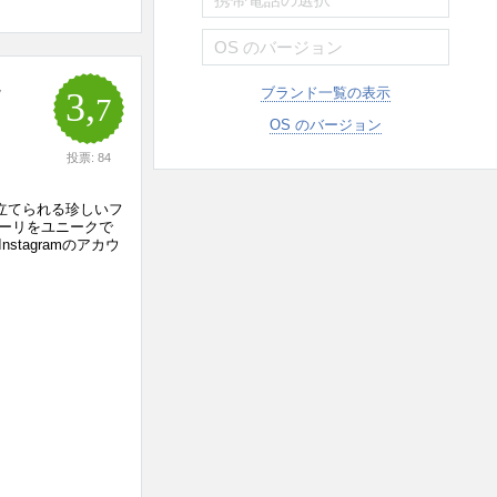
ラ
ブランド一覧の表示
3,
7
OS のバージョン
投票: 84
を際立てられる珍しいフ
ーリをユニークで
tagramのアカウ