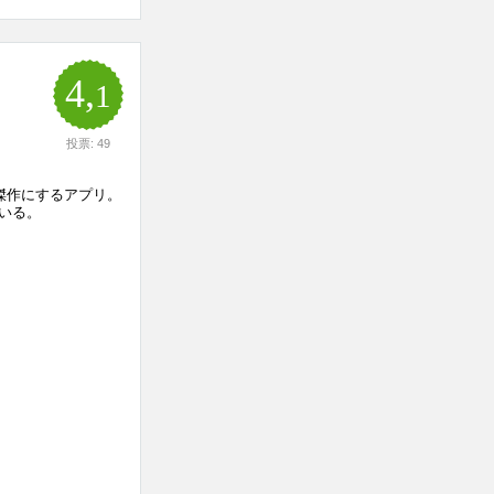
4,
1
投票: 49
傑作にするアプリ。
いる。