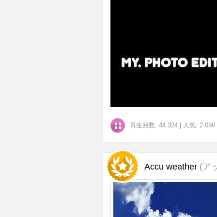
再生回数: 44 324
|
人気: 2 090
Accu weather
(ア