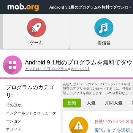
Android 9.1用のプログラムを無料でダウンロ
ゲーム
着信音
Android 9.1用のプログラムを無料でダ
アンドロイド用プログラム
»
Android 9.1
あなたは OS 9.1 のアンドロイドデバイスを
プログラムのカテゴ
無料のアプリをダウンロードするには、任意のプ
新しいアプリを追加します。SMSや登録なしにプロ
リ:
最新
人気
月間人気
そのほか
インターネットとコミュニケ
ーション
お使いのデバイス
オフィス
電話 / タブ を選