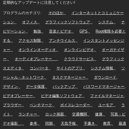
定期的なアップデートに注意してください!
プログラムのカテゴリ:
そのほか
インターネットとコミュニケー
ション
オフィス
グラフィックソフトウェア
システム
ナ
ビゲーション
勉強
音楽とビデオ
GPS
Root権限を必要と
する
アクセス制限
アンチウイルス
インスタントメッセンジ
ャー
オンラインオーディオ
オンラインビデオ
オーガナイザ
ー
オーディオプレーヤー
クラウドサービス
グラフィック
スエディタ
コンバータ
サイトのアプリ
システム情報
ソ
ーシャル・ネットワーク
タスクマネージャー
ダウンロード
デザイン
データ保護
バックアップ
パスワードマネージャー
ビデオプレーヤー
ビデオ編集ソフトウェア
ファイルマネージャ
ブラウザー
ベンチマーク
ボイスレコーダー
ユーモア
ラ
イト
ランチャー
ロック画面
交通機関
健康
写真・ビ
デオ撮影
参考
同期
天気予報
手書き
教育
最適