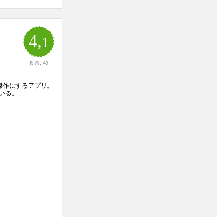
4,
1
投票: 49
傑作にするアプリ。
いる。