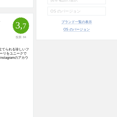
ラ
ブランド一覧の表示
3,
7
OS のバージョン
投票: 84
を際立てられる珍しいフ
ーリをユニークで
tagramのアカウ