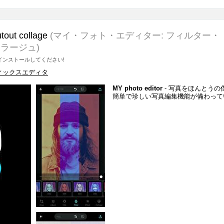
utout collage
(マイ・フォト・エディター: フィルター・
ラージュ)
ンストールしてください!
ィックスエディタ
MY photo editor
- 写真をほんとうの
簡単で珍しい写真編集機能が備わって