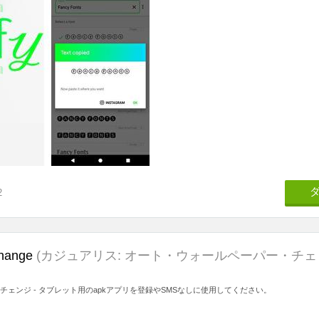
2
change
(カジュアリス: オート・ウォールペーパー・チェ
チェンジ - タブレット用のapkアプリを登録やSMSなしに使用してください。