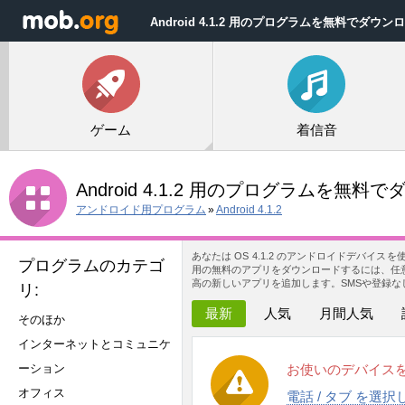
Android 4.1.2 用のプログラムを無料でダウン
ゲーム
着信音
Android 4.1.2 用のプログラムを無料
アンドロイド用プログラム
»
Android 4.1.2
あなたは OS 4.1.2 のアンドロイドデバイ
プログラムのカテゴ
用の無料のアプリをダウンロードするには、任意
高の新しいアプリを追加します。SMSや登録なしに
リ:
最新
人気
月間人気
そのほか
インターネットとコミュニケ
ーション
お使いのデバイス
オフィス
電話 / タブ を選